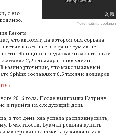
и, с его
ведливо.
Фото: Katrina Bookman
ия Resorts
нке, что автомат, на котором она сорвала
ысветившаяся на его экране сумма не
ьности. Женщине предложили забрать свой
оставил 2,25 доллара, и посулили
 В казино уточнили, что максимальный
те Sphinx составляет 6,5 тысячи долларов.
016 г.
густе 2016 года. После выигрыша Катрину
ие и прийти на следующий день.
а, в тот день она успела распланировать,
му. В частности, Букман решила купить
ю и материально помочь нуждающимся.