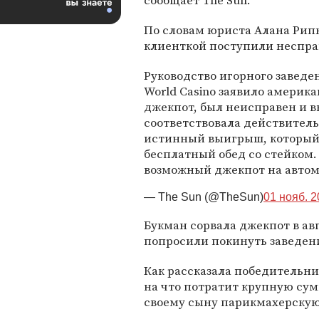
сообщает The Sun.
По словам юриста Алана Рипк
клиенткой поступили неспра
Руководство игорного заведен
World Casino заявило америка
джекпот, был неисправен и в
соответствовала действител
истинный выигрыш, который с
бесплатный обед со стейком.
возможный джекпот на автома
— The Sun (@TheSun)
01 нояб. 2
Букман сорвала джекпот в ав
попросили покинуть заведен
Как рассказала победительниц
на что потратит крупную сум
своему сыну парикмахерску