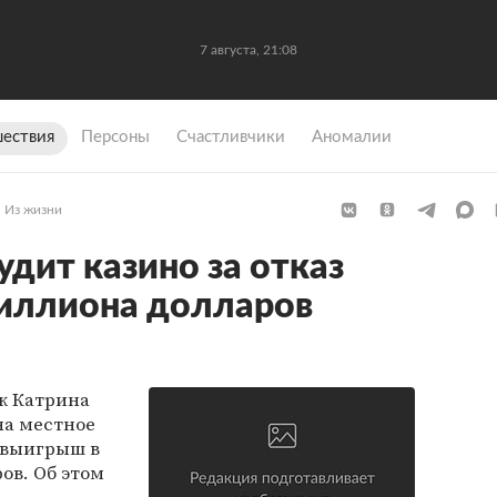
7 августа, 21:08
ествия
Персоны
Счастливчики
Аномалии
Из жизни
дит казино за отказ
миллиона долларов
к Катрина
на местное
й выигрыш в
ов. Об этом