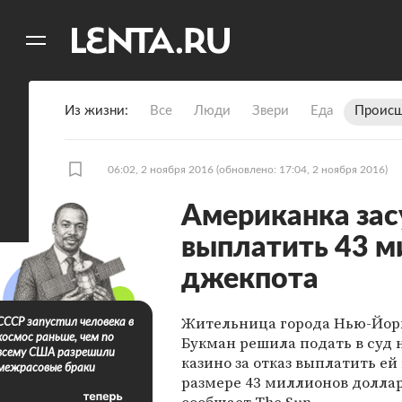
11
A
Из жизни
Все
Люди
Звери
Еда
Происш
06:02, 2 ноября 2016
(обновлено: 17:04, 2 ноября 2016)
Американка засу
выплатить 43 
джекпота
Жительница города Нью-Йор
СССР запустил человека в
космос раньше, чем по
Букман решила подать в суд 
всему США разрешили
казино за отказ выплатить е
межрасовые браки
размере 43 миллионов доллар