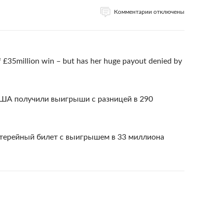
Комментарии отключены
 £35million win – but has her huge payout denied by
США получили выигрыши с разницей в 290
отерейный билет с выигрышем в 33 миллиона