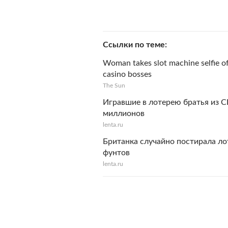
Ссылки по теме
Woman takes slot machine selfie of
casino bosses
The Sun
Игравшие в лотерею братья из 
миллионов
lenta.ru
Британка случайно постирала л
фунтов
lenta.ru