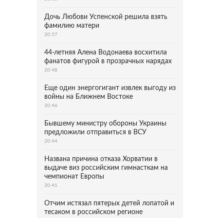
Дочь Любови Успенской решила взять
фамилию матери
20:57
44-летняя Алена Водонаева восхитила
фанатов фигурой в прозрачных нарядах
20:48
Еще один энергогигант извлек выгоду из
войны на Ближнем Востоке
20:46
Бывшему министру обороны Украины
предложили отправиться в ВСУ
20:44
Названа причина отказа Хорватии в
выдаче виз российским гимнасткам на
чемпионат Европы
20:41
Отчим истязал пятерых детей лопатой и
тесаком в российском регионе