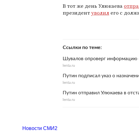
В тот же день Улюкаева
отпр
президент
уволил
его с долж
Ссылки по теме
Шувалов опроверг информацию 
lenta.ru
Путин подписал указ о назначен
lenta.ru
Путин отправил Улюкаева в отст
lenta.ru
Новости СМИ2