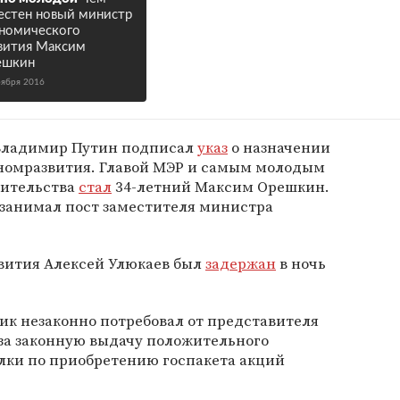
естен новый министр
номического
вития Максим
ешкин
оября 2016
 Владимир Путин подписал
указ
о назначении
номразвития. Главой МЭР и самым молодым
вительства
стал
34-летний Максим Орешкин.
н занимал пост заместителя министра
вития Алексей Улюкаев был
задержан
в ночь
ик незаконно потребовал от представителя
 за законную выдачу положительного
лки по приобретению госпакета акций