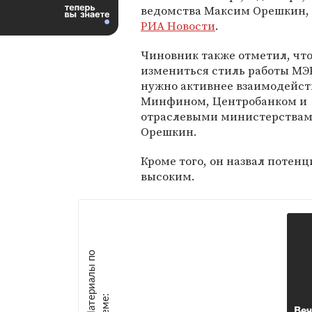
ведомства Максим Орешкин,
РИА Новости
.
Чиновник также отметил, чт
измениться стиль работы МЭ
нужно активнее взаимодейст
Минфином, Центробанком и
отраслевыми министерствами
Орешкин.
Кроме того, он назвал потен
высоким.
М
а
т
р
и
а
л
ы
п
о
т
е
м
е
е
:
Ве