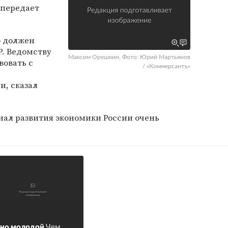
 передает
о должен
Р. Ведомству
Максим Орешкин. Фото: Юрий Мартьянов
вовать с
/ «Коммерсантъ»
, сказал
циал развития экономики России очень
чно молодой
Чем