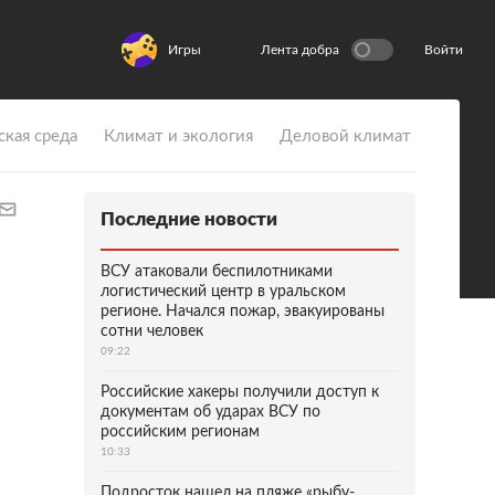
Игры
Лента добра
Войти
ская среда
Климат и экология
Деловой климат
Последние новости
ВСУ атаковали беспилотниками
логистический центр в уральском
регионе. Начался пожар, эвакуированы
сотни человек
09:22
Российские хакеры получили доступ к
документам об ударах ВСУ по
российским регионам
10:33
Подросток нашел на пляже «рыбу-