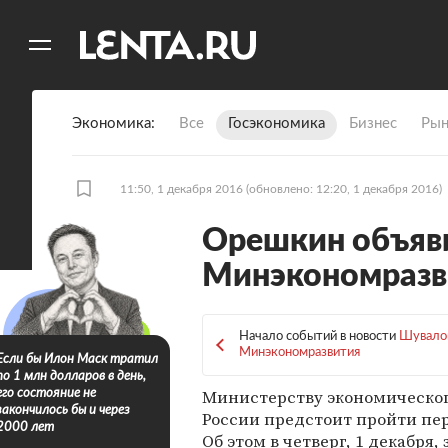
11
A
Экономика
Все
Госэкономика
Бизнес
Рын
11:50, 1 декабря 2016
(обновлено: 12:20, 1 декабря 2016)
Орешкин объяви
Минэкономразв
Начало событий в новости
Шувалов
Минэкономразвития
Если бы Илон Маск тратил
по 1 млн долларов в день,
Министерству экономическог
его состояние не
закончилось бы и через
России предстоит пройти пер
2000 лет
Об этом в четверг, 1 декабря, 