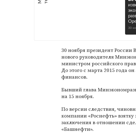
изв
эко
раз
Ор
30 н
30 ноября президент России
нового руководителя Минэко
министром российского пра
До этого с марта 2015 года о
финансов.
Бывший глава Минэкономраз
на 15 ноября.
По версии следствия, чиновн
компании «Роснефть» взятку
заключения в отношении сде
«Башнефти».