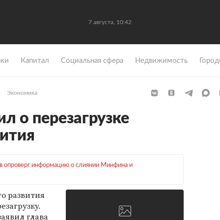
7 августа, 10:42
ки
Капитал
Социальная сфера
Недвижимость
Город
Экономика
л о перезагрузке
ития
 опроверг информацию о слиянии Минфина и
о развития
езагрузку.
заявил глава