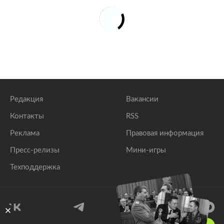
Редакция
Вакансии
Контакты
RSS
Реклама
Правовая информация
Пресс-релизы
Мини-игры
Техподдержка