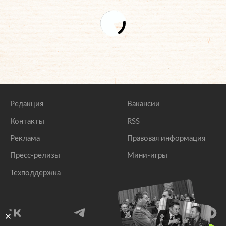
Редакция
Вакансии
Контакты
RSS
Реклама
Правовая информация
Пресс-релизы
Мини-игры
Техподдержка