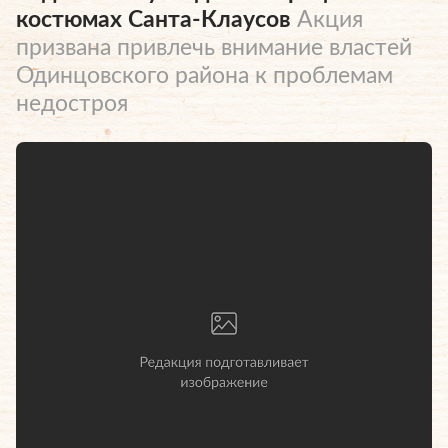
костюмах Санта-Клаусов
Акция
призвана привлечь внимание властей
Одинцовского района к проблемам
недостроя