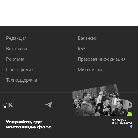
Редакция
Вакансии
Контакты
RSS
Реклама
Правовая информация
Пресс-релизы
Мини-игры
Техподдержка
18
+
Угадайте, где
настоящее фото
© 1999–2026 Все права защищены.
ООО «Лента.Ру»