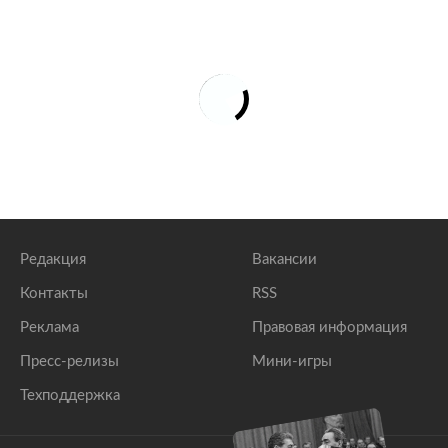
Редакция
Вакансии
Контакты
RSS
Реклама
Правовая информация
Пресс-релизы
Мини-игры
Техподдержка