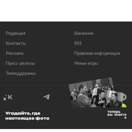
Редакция
Вакансии
Контакты
RSS
Реклама
Правовая информация
Пресс-релизы
Мини-игры
Техподдержка
18
+
Угадайте, где
настоящее фото
© 1999–2026 Все права защищены.
ООО «Лента.Ру»