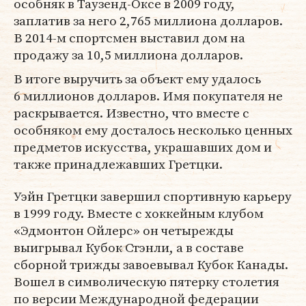
особняк в Таузенд-Оксе в 2009 году,
заплатив за него 2,765 миллиона долларов.
В 2014-м спортсмен выставил дом на
продажу за 10,5 миллиона долларов.
В итоге выручить за объект ему удалось
6 миллионов долларов. Имя покупателя не
раскрывается. Известно, что вместе с
особняком ему досталось несколько ценных
предметов искусства, украшавших дом и
также принадлежавших Гретцки.
Уэйн Гретцки завершил спортивную карьеру
в 1999 году. Вместе с хоккейным клубом
«Эдмонтон Ойлерс» он четырежды
выигрывал Кубок Стэнли, а в составе
сборной трижды завоевывал Кубок Канады.
Вошел в символическую пятерку столетия
по версии Международной федерации