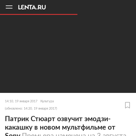
11
A
14:10, 19 января 2017
Культура
(обновлено: 14:20, 19 января 2017)
Патрик Стюарт озвучит эмодзи-
какашку в новом мультфильме от
Sony
Премьера намечена на 3 августа