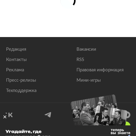
Редакция
Вакансии
Контакты
RSS
Реклама
Правовая информация
Пресс-релизы
Мини-игры
Техподдержка
18
+
Угадайте, где
© 1999–2026 Все права защищены.