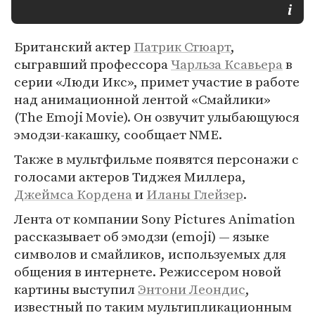
Британский актер
Патрик Стюарт
,
сыгравший профессора
Чарльза Ксавьера
в
серии «Люди Икс», примет участие в работе
над анимационной лентой «Смайлики»
(The Emoji Movie). Он озвучит улыбающуюся
эмодзи-какашку, сообщает NME.
Также в мультфильме появятся персонажи с
голосами актеров Тиджея Миллера,
Джеймса Кордена
и
Иланы Глейзер
.
Лента от компании Sony Pictures Animation
рассказывает об эмодзи (emoji) — языке
символов и смайликов, используемых для
общения в интернете. Режиссером новой
картины выступил
Энтони Леондис
,
известный по таким мультипликационным