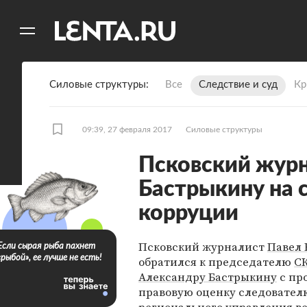
11
A
Силовые структуры
Все
Следствие и суд
Кр
09:39, 27 февраля 2017
Силовые структуры
Псковский жур
Бастрыкину на 
корруции
Псковский журналист
Павел 
Если сырая рыба пахнет
«рыбой», ее лучше не есть!
обратился к председателю
С
Александру Бастрыкину
с пр
правовую оценку следовател