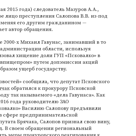
мая 2015 года) следователь Мазуров А.А.,
е лицо преступления Салопова В.В. из-под
заменяя его другим гражданином —
ает автор обращения.
е 2000-х Михаил Гавунас, занимавший в то
 администрации области, используя
изовал хищение доли ГУП «Псковалко» в
ковпищепром» путем допэмиссии акций
бразом ущерб государству.
новостей» сообщила, что депутат Псковского
ячак
обратился к прокурору Псковской
оду так называемого «дела Гавунаса». Как
2016 года руководителю ЗАО
ковалко» Василию Салопову предъявили
 в сфере предпринимательской
утата Брячака, Салопов признал свою вину,
уд. В своем обращении региональный
ть меры прокурорского реагирования к