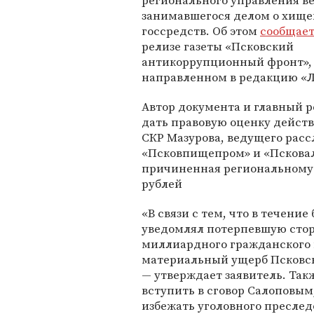
регионального управления в
занимавшегося делом о хищ
госсредств. Об этом
сообщает
релизе газеты «Псковский
антикоррупционный фронт»,
направленном в редакцию «Л
Автор документа и главный р
дать правовую оценку дейст
СКР Мазурова, ведущего расс
«Псковпищепром» и «Псковал
причиненная региональному 
рублей
«В связи с тем, что в течение
уведомлял потерпевшую стор
миллиардного гражданского и
материальный ущерб Псковской
— утверждает заявитель. Та
вступить в сговор Салоповым
избежать уголовного преслед