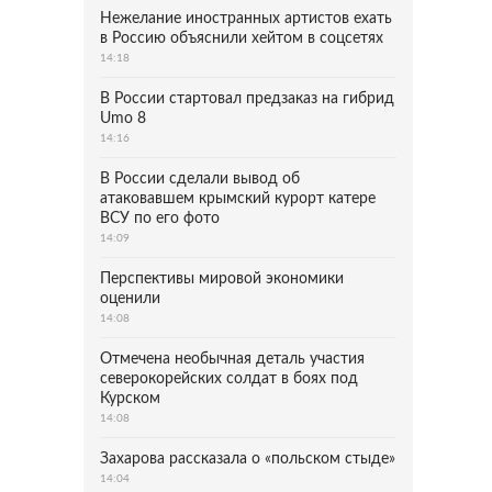
Нежелание иностранных артистов ехать
в Россию объяснили хейтом в соцсетях
14:18
В России стартовал предзаказ на гибрид
Umo 8
14:16
В России сделали вывод об
атаковавшем крымский курорт катере
ВСУ по его фото
14:09
Перспективы мировой экономики
оценили
14:08
Отмечена необычная деталь участия
северокорейских солдат в боях под
Курском
14:08
Захарова рассказала о «польском стыде»
14:04