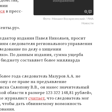
едомства,
ении
ся
в пресс-
Фото: Михаил Воскресенский / РИА
Новости
енты.ру».
едактор издания Павел Николаев, просит
виям следователя регионального управления
ледование по делу о хищении
ко». По данным издания, сумма ущерба
бюджету составляет более миллиарда
 более года следователь Мазуров А.А. не
ону о ее праве на предъявление
ска Салопову В.В., он нанес значительный
 области в размере 123 322 148,81 рублей»,
кже журналист
считает
, что следователь мог
, чтобы дать обвиняемому возможность
ования.