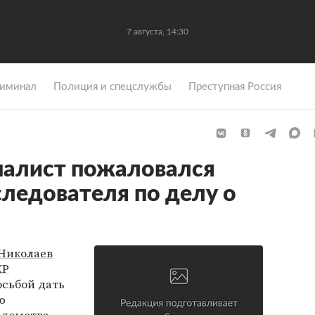
7 августа, 14:30
иминал
Полиция и спецслужбы
Преступная Россия
налист пожаловался
следователя по делу о
Николаев
КР
осьбой дать
ю