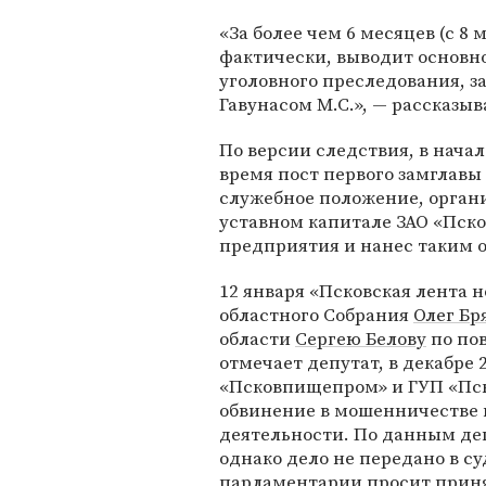
«За более чем 6 месяцев (с 8 
фактически, выводит основно
уголовного преследования, 
Гавунасом М.С.», — рассказыв
По версии следствия, в начал
время пост первого замглавы
служебное положение, орган
уставном капитале ЗАО «Пс
предприятия и нанес таким о
12 января «Псковская лента 
областного Собрания
Олег Бр
области
Сергею Белову
по пов
отмечает депутат, в декабре 
«Псковпищепром» и ГУП «Пс
обвинение в мошенничестве
деятельности. По данным деп
однако дело не передано в с
парламентарии просит приня