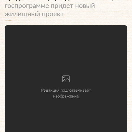
госпрограмме придет новый
жилищный проект