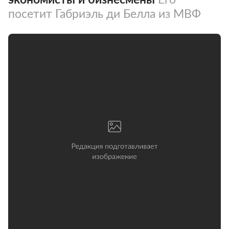
посетит Габриэль ди Белла из МВФ