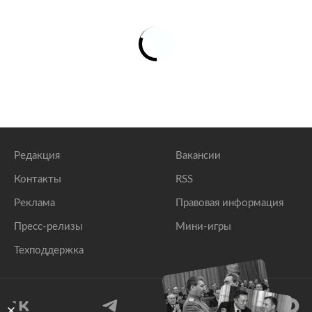
Редакция
Вакансии
Контакты
RSS
Реклама
Правовая информация
Пресс-релизы
Мини-игры
Техподдержка