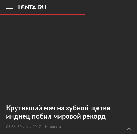
11
A
Крутивший мяч на зубной щетке
индиец побил мировой рекорд
08:36, 30 июня 2017
Из жизни