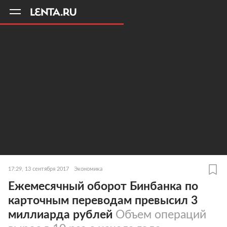
11
A
17:29, 13 сентября 2017
Экономика
Ежемесячный оборот Бинбанка по
карточным переводам превысил 3
миллиарда рублей
Объем операций