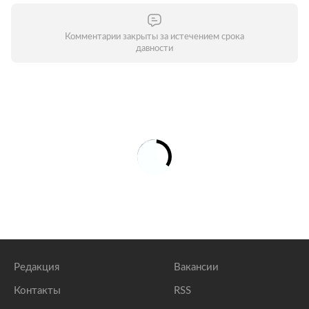
Комментарии закрыты за истечением срока
давности
Редакция
Вакансии
Контакты
RSS