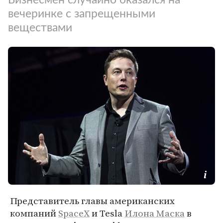
вечеринке с запрещенными
веществами
Представитель главы американских
компаний
SpaceX
и Tesla
Илона Маска
в