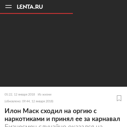
11
A
05:22, 12 января 2018
Из жизни
(обновлено: 09:44, 12 января 2018)
Илон Маск сходил на оргию с
наркотиками и принял ее за карнавал
Бизнесмен случайно оказался на