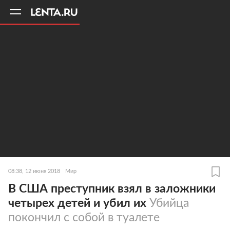
11
A
08:38, 12 июня 2018
Мир
В США преступник взял в заложники
четырех детей и убил их
Убийца
покончил с собой в туалете