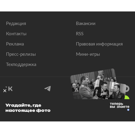
Редакция
Вакансии
Контакты
RSS
Реклама
Правовая информация
Пресс-релизы
Мини-игры
Техподдержка
18
+
Угадайте, где
настоящее фото
© 1999–2026 Все права защищены.
ООО «Лента.Ру»
Лента добра
деактивирована. Добро