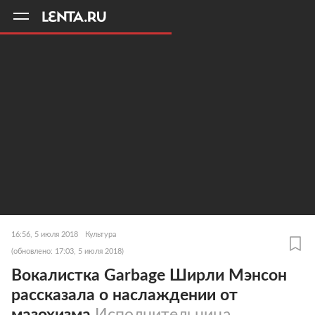
11
A
16:56, 5 июля 2018
Культура
(обновлено: 17:03, 5 июля 2018)
Вокалистка Garbage Ширли Мэнсон
рассказала о наслаждении от
мазохизма
Исполнительница