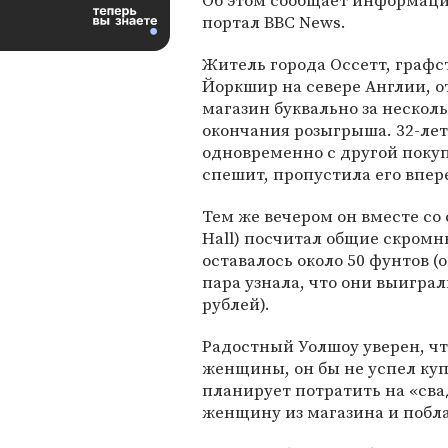
Об этом сообщает информац
портал BBC News.
Житель города Оссетт, графст
Йоркшир на севере Англии, о
магазин буквально за нескол
окончания розыгрыша. 32-ле
одновременно с другой покуп
спешит, пропустила его впер
Тем же вечером он вместе со 
Hall) посчитал общие скромн
оставалось около 50 фунтов (
пара узнала, что они выигра
рублей).
Радостный Уолшоу уверен, чт
женщины, он бы не успел куп
планирует потратить на «сва
женщину из магазина и побла