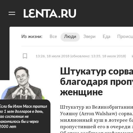
11
A
Из жизни
Все
Люди
Звери
Еда
Происш
13:26, 18 июля 2018
(обновлено: 13:35, 18 июля 2018)
Штукатур сорв
благодаря проп
женщине
Штукатур из Великобритании
Если бы Илон Маск тратил
по 1 млн долларов в день,
Уолшоу (Arron Walshaw) сорва
его состояние не
миллионный куш в лотерее б
закончилось бы и через
пропустившей его в очереди
2000 лет