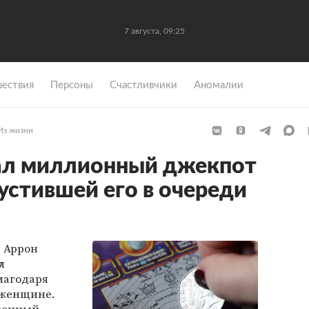
7 августа, 09:25
ествия
Персоны
Счастливчики
Аномалии
Из жизни
ал миллионный джекпот
устившей его в очереди
 Аррон
л
лагодаря
 женщине.