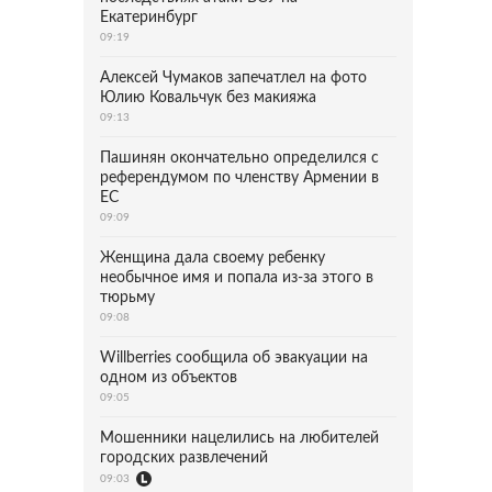
Екатеринбург
09:19
Алексей Чумаков запечатлел на фото
Юлию Ковальчук без макияжа
09:13
Пашинян окончательно определился с
референдумом по членству Армении в
ЕС
09:09
Женщина дала своему ребенку
необычное имя и попала из-за этого в
тюрьму
09:08
Willberries сообщила об эвакуации на
одном из объектов
09:05
Мошенники нацелились на любителей
городских развлечений
09:03