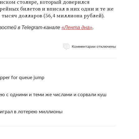
нском столяре, который доверился
рейных билетов и вписал в них одни и те же
0 тысяч долларов (56,4 миллиона рублей).
востей в Telegram-канале
«Лента дна»
.
Комментарии отключены
opper for queue jump
рею с одними и теми же числами и сорвали куш
играл в лотерею миллионы