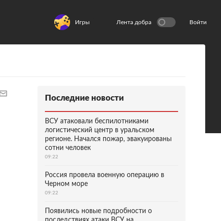
Игры
Лента добра
Войти
Последние новости
ВСУ атаковали беспилотниками
логистический центр в уральском
регионе. Начался пожар, эвакуированы
сотни человек
09:22
Россия провела военную операцию в
Черном море
09:22
Появились новые подробности о
последствиях атаки ВСУ на