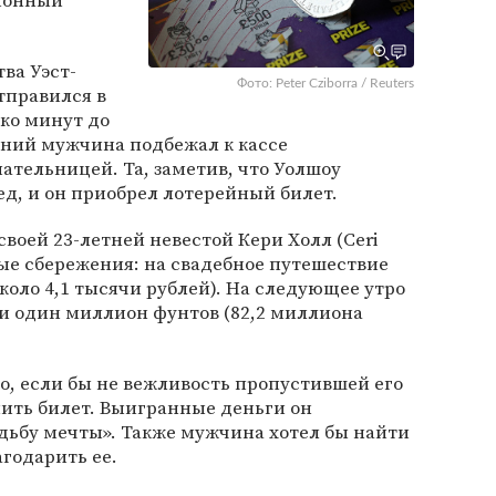
ионный
ва Уэст-
Фото: Peter Cziborra / Reuters
тправился в
ько минут до
тний мужчина подбежал к кассе
ательницей. Та, заметив, что Уолшоу
ед, и он приобрел лотерейный билет.
своей 23-летней невестой Кери Холл (Ceri
ые сбережения: на свадебное путешествие
около 4,1 тысячи рублей). На следующее утро
ли один миллион фунтов (82,2 миллиона
о, если бы не вежливость пропустившей его
ить билет. Выигранные деньги он
дьбу мечты». Также мужчина хотел бы найти
годарить ее.