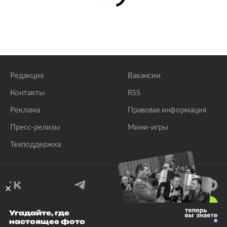
Редакция
Вакансии
Контакты
RSS
Реклама
Правовая информация
Пресс-релизы
Мини-игры
Техподдержка
18
+
Угадайте, где
настоящее фото
© 1999–2026 Все права защищены.
ООО «Лента.Ру»