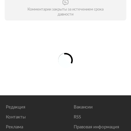
Комментарии закрыты за истечением срока
давности
Редакция
Вакансии
Контакты
RSS
Реклама
Правовая информация