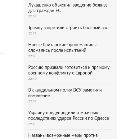
Лукашенко объяснил введение безвиза
для граждан ЕС
22:59
Трампу запретили строить бальный зал
22:59
Новые британские бронемашины
сломались после испытаний
22:43
Россию призвали готовиться к прямому
военному конфликту с Европой
22:40
В скандальном полку ВСУ заметили
изменение
22:39
Украину предупредили о мрачных
последствиях ударов России по Одессе
22:23
Названы возможные меры против