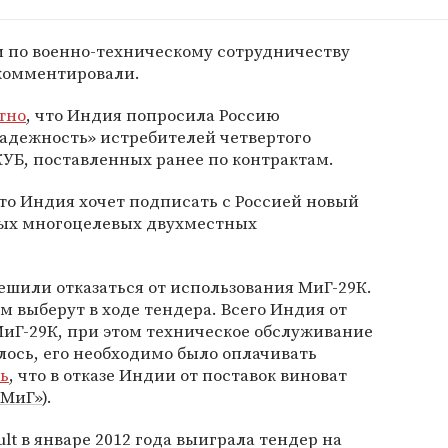
и по военно-техническому сотрудничеству
комментировали.
тно
, что Индия попросила Россию
надежность» истребителей четвертого
УБ, поставленных ранее по контрактам.
что Индия хочет подписать с Россией новый
лых многоцелевых двухместных
ешили отказаться от использования МиГ-29К.
 выберут в ходе тендера. Всего Индия от
иГ-29К, при этом техническое обслуживание
ось, его необходимо было оплачивать
ь
, что в отказе Индии от поставок виноват
«МиГ»
).
t в январе 2012 года выиграла тендер на