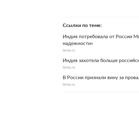
Ссылки по теме
Индия потребовала от России М
надежности»
lenta.ru
Индия захотела больше российс
lenta.ru
В России признали вину за пров
lenta.ru