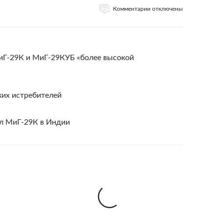
Комментарии отключены
иГ-29К и МиГ-29КУБ «более высокой
ких истребителей
ал МиГ-29К в Индии