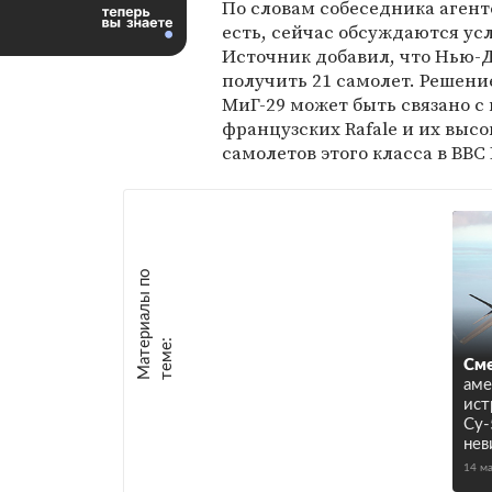
По словам собеседника агентс
есть, сейчас обсуждаются усл
Источник добавил, что Нью-
получить 21 самолет. Решение
МиГ-29 может быть связано 
французских Rafale и их высо
самолетов этого класса в ВВС
М
а
т
р
и
а
л
ы
п
о
т
е
м
е
е
:
Сме
аме
ист
Су-
не
14 м