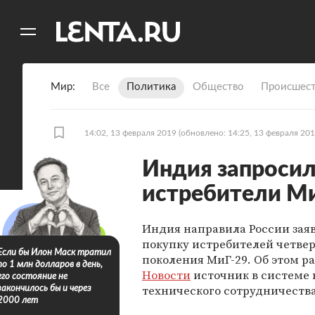
11
A
Мир
Все
Политика
Общество
Происшест
14:02, 13 февраля 2019
(обновлено: 14:25, 13 февраля 201
Индия запросил
истребители М
Индия направила России заяв
покупку истребителей четвер
Если бы Илон Маск тратил
поколения МиГ-29. Об этом р
по 1 млн долларов в день,
Новости
источник в системе 
его состояние не
технического сотрудничества
закончилось бы и через
2000 лет