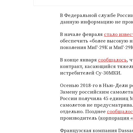
В Федеральной службе Росси
данную информацию не про
В начале февраля
стало извес
обеспечить «более высокую 
поколения МиГ-29К и МиГ-29К
В конце января
сообщалось
, 
контракт, касающийся тяже
истребителей Су-30МКИ.
Осенью 2018-го в Нью-Дели р
Замену российским самолетам
России получила 45 единиц М
самолетов не предусматривал
отдельно. Позднее
сообщалос
производитель (
корпорация 
Французская компания Dassaul