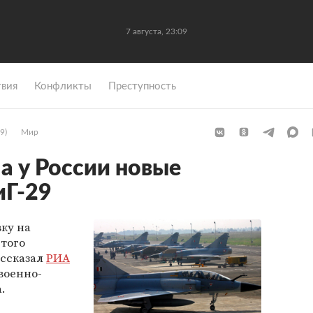
7 августа, 23:09
вия
Конфликты
Преступность
9)
Мир
а у России новые
иГ-29
ку на
того
ассказал
РИА
военно-
.