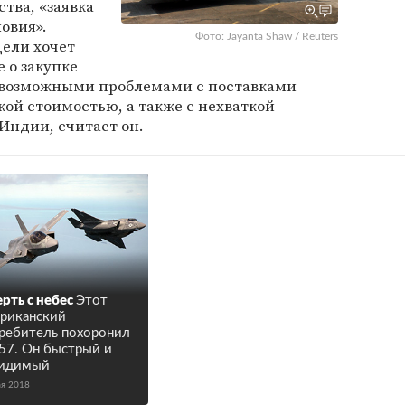
тва, «заявка
овия».
Фото: Jayanta Shaw / Reuters
Дели хочет
 о закупке
с возможными проблемами с поставками
кой стоимостью, а также с нехваткой
 Индии, считает он.
рть с небес
Этот
риканский
ребитель похоронил
57. Он быстрый и
видимый
ая 2018