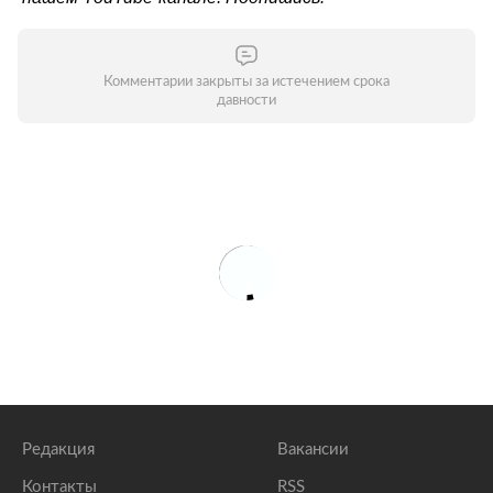
Комментарии закрыты за истечением срока
давности
Редакция
Вакансии
Контакты
RSS