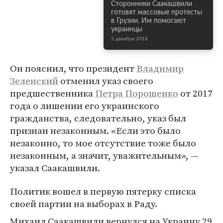
Сторонники Саакашвили
готовят массовые протесты
в Грузии. Им помогают
украинцы
5 декабря 2018
Он пояснил, что президент
Владимир
Зеленский
отменил указ своего
предшественника
Петра Порошенко
от 2017
года о лишении его украинского
гражданства, следовательно, указ был
признан незаконным. «Если это было
незаконно, то мое отсутствие тоже было
незаконным, а значит, уважительным», —
указал Саакашвили.
Политик вошел в первую пятерку списка
своей партии на выборах в Раду.
Михаил Саакашвили вернулся на Украину 29