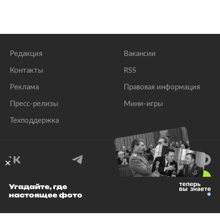
Редакция
Вакансии
Контакты
RSS
Реклама
Правовая информация
Пресс-релизы
Мини-игры
Техподдержка
18
+
Угадайте, где
настоящее фото
© 1999–2026 Все права защищены.
ООО «Лента.Ру»