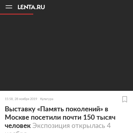
11
A
15:58, 28 ноября 2019
Культура
Выставку «Память поколений» в
Москве посетили почти 150 тысяч
человек
Экспозиция открылась 4