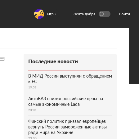
Игры
Лента добра
Войти
Последние новости
В МИД России выступили с обращением
к ЕС
19:59
АвтоВАЗ снизил российские цены на
самые экономичные Lada
23:01
Финский политик призвал европейцев
вернуть России замороженные активы
ради мира на Украине
23:00