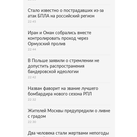
Стало известно о пострадавших из-за
атак БПЛА на российский регион
22:45
Иран и Оман собрались вместе
контролировать проход через
Ормузский пролив
22:44
В Польше заявили о стремлении не
допустить распространения
бандеровской идеологии
22:42
Назван фаворит на звание лучшего
бомбардира нового сезона РПЛ
22:32
Жителей Москвы предупредили о ливне
с градом
22:30
Два человека стали жертвами непогоды