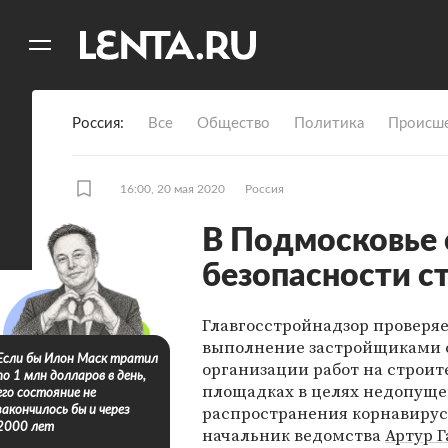
11
A
Россия
Все
Общество
Политика
Происше
16:00, 20 мая 2020
Россия
В Подмосковье
безопасности с
Главгосстройнадзор проверя
выполнение застройщиками 
Если бы Илон Маск тратил
организации работ на строи
по 1 млн долларов в день,
площадках в целях недопущ
его состояние не
распространения корнавирус
закончилось бы и через
2000 лет
начальник ведомства
Артур 