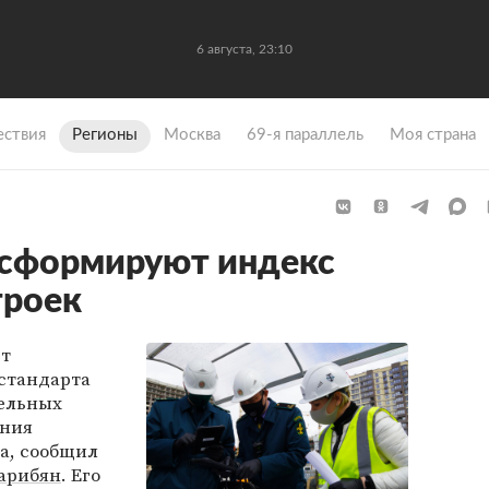
6 августа, 23:10
ствия
Регионы
Москва
69-я параллель
Моя страна
 сформируют индекс
троек
ет
стандарта
тельных
ения
а, сообщил
Гарибян
. Его