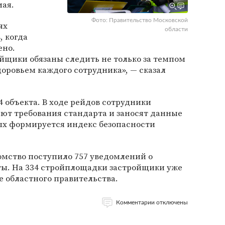
мая.
Фото: Правительство Московской
ях
области
, когда
ено.
ойщики обязаны следить не только за темпом
здоровьем каждого сотрудника», — сказал
 объекта. В ходе рейдов сотрудники
ют требования стандарта и заносят данные
рых формируется индекс безопасности
омство поступило 757 уведомлений о
ты. На 334 стройплощадки застройщики уже
е областного правительства.
Комментарии отключены