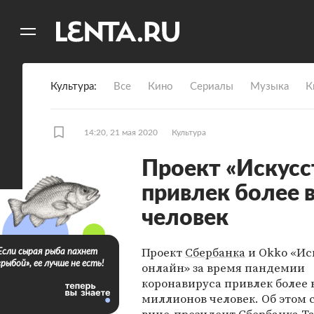
11
A
Культура
Все
Кино
Сериалы
Музыка
К
14:20, 21 мая 2020
Культура
Проект «Искусс
привлек более 
человек
Проект
Сбербанка
и Okko «Ис
Если сырая рыба пахнет
«рыбой», ее лучше не есть!
онлайн» за время пандемии
коронавируса привлек более
миллионов человек. Об этом