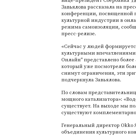
вице-президент Сбербанка
Т
Завьялова
рассказала на прес
конференции, посвященной 
культурной индустрии в онла
режима самоизоляции, сообщ
пресс-релизе.
«Сейчас у людей формируетс
культурными впечатлениями. 
Онлайн" представлено более 
который уже посмотрели боле
снимут ограничения, эти зри
подчеркнула Завьялова.
По словам представительниц
мощного катализатора»: «Во
существует. На выходе мы п
существуют комплементарно 
Генеральный директор Okko 
объединения культурного ко