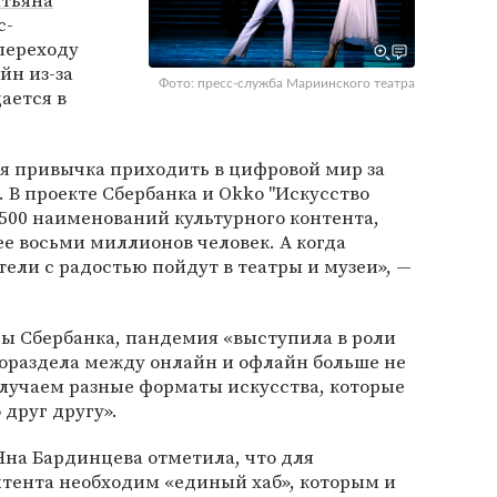
атьяна
с-
переходу
йн из-за
Фото: пресс-служба Мариинского театра
ается в
я привычка приходить в цифровой мир за
В проекте Сбербанка и Okko "Искусство
500 наименований культурного контента,
е восьми миллионов человек. А когда
тели с радостью пойдут в театры и музеи», —
ы Сбербанка, пандемия «выступила в роли
дораздела между онлайн и офлайн больше не
олучаем разные форматы искусства, которые
друг другу».
Яна Бардинцева отметила, что для
нтента необходим «единый хаб», которым и