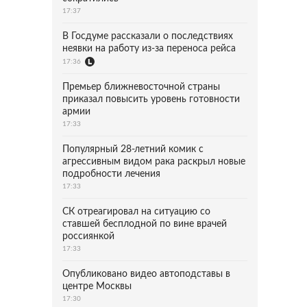
17:37
В Госдуме рассказали о последствиях
неявки на работу из-за переноса рейса
17:36
Премьер ближневосточной страны
приказал повысить уровень готовности
армии
17:33
Популярный 28-летний комик с
агрессивным видом рака раскрыл новые
подробности лечения
17:33
СК отреагировал на ситуацию со
ставшей бесплодной по вине врачей
россиянкой
17:33
Опубликовано видео автоподставы в
центре Москвы
17:30