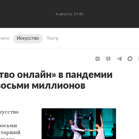
6 августа, 17:40
ниги
Искусство
Театр
тво онлайн» в пандемии
восьми миллионов
кусство
 восьми
 старший