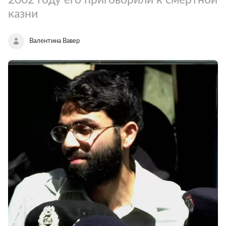
казни
Валентина Вавер