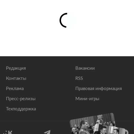
Редакция
Вакансии
Контакты
RSS
Реклама
Правовая информация
Пресс-релизы
Мини-игры
Техподдержка