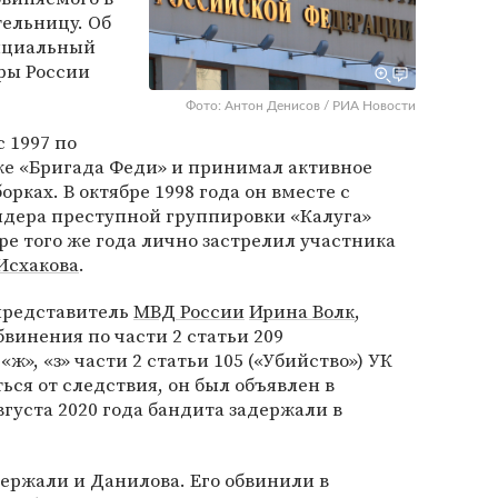
ельницу. Об
фициальный
ры России
Фото: Антон Денисов / РИА Новости
 1997 по
вке «Бригада Феди» и принимал активное
рках. В октябре 1998 года он вместе с
дера преступной группировки «Калуга»
бре того же года лично застрелил участника
Исхакова
.
представитель
МВД России
Ирина Волк
,
винения по части 2 статьи 209
«ж», «з» части 2 статьи 105 («Убийство») УК
ься от следствия, он был объявлен в
густа 2020 года бандита задержали в
держали и Данилова. Его обвинили в