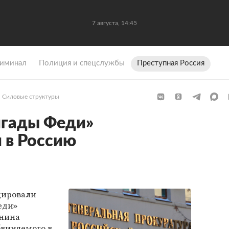
7 августа, 14:45
иминал
Полиция и спецслужбы
Преступная Россия
Силовые структуры
игады Феди»
 в Россию
дировали
еди»
анина
бвиняемого в