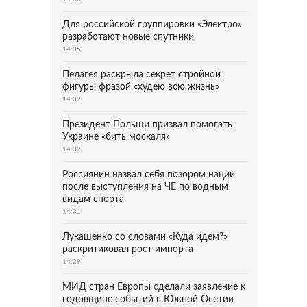
Для российской группировки «Электро»
разработают новые спутники
14:35
Пелагея раскрыла секрет стройной
фигуры фразой «худею всю жизнь»
14:32
Президент Польши призвал помогать
Украине «бить москаля»
14:32
Россиянин назвал себя позором нации
после выступления на ЧЕ по водным
видам спорта
14:31
Лукашенко со словами «Куда идем?»
раскритиковал рост импорта
14:29
МИД стран Европы сделали заявление к
годовщине событий в Южной Осетии