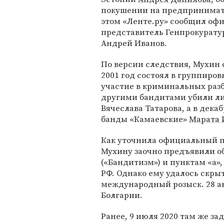
покушении на предпринимат
этом «Ленте.ру» сообщил о
представитель Генпрокурату
Андрей Иванов.
По версии следствия, Мухин с
2001 год состоял в группиро
участие в криминальных разбо
другими бандитами убили ли
Вячеслава Татарова, а в дека
банды «Камаевские»
Марата 
Как уточнила официальный 
Мухину заочно предъявили об
(«Бандитизм») и пунктам «а», 
РФ. Однако ему удалось скрыт
международный розыск. 28 ав
Болгарии.
Ранее, 9 июля 2020 там же за