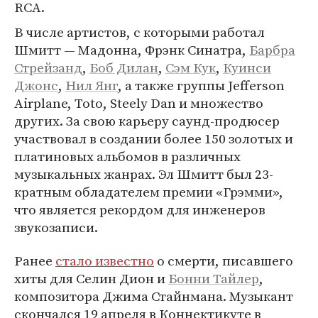
RCA.
В числе артистов, с которыми работал
Шмитт — Мадонна, Фрэнк Синатра,
Барбра
Стрейзанд
,
Боб Дилан
,
Сэм Кук
,
Куинси
Джонс
,
Нил Янг
, а также группы Jefferson
Airplane, Toto, Steely Dan и множество
других. За свою карьеру саунд-продюсер
участвовал в создании более 150 золотых и
платиновых альбомов в различных
музыкальных жанрах. Эл Шмитт был 23-
кратным обладателем премии «Грэмми»,
что является рекордом для инженеров
звукозаписи.
Ранее
стало известно
о смерти, писавшего
хиты для Селин Дион и
Бонни Тайлер
,
композитора Джима Стайнмана. Музыкант
скончался 19 апреля в Коннектикуте в