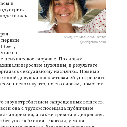
жасы и
индустрии.
 поделилась
орая
Бриджит Малкольм. Фото:
м первым
@bridgetmalcolm
14 лет,
ение со
ее психическое здоровье. По словам
ухаживали взрослые мужчины, в результате
вергалась сексуальному насилию». Помимо
ще юной девушки посоветовал ей употреблять
сом, поскольку это, по его словам, поможет
 со злоупотреблением запрещенных веществ.
ревоги она с трудом посещала публичные
сь анорексия, а также тревога и депрессия.
 без употребления алкоголя, у меня
рещенных веществ, благодаря которым я