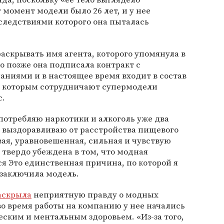
 момент модели было 26 лет, и у нее
следствиями которого она пыталась
раскрывать имя агента, которого упомянула в
то позже она подписала контракт с
ниями и в настоящее время входит в состав
 с которым сотрудничают супермодели
с.
потребляю наркотики и алкоголь уже два
 я выздоравливаю от расстройства пищевого
вая, уравновешенная, сильная и чувствую
Я твердо убеждена в том, что модная
я Это единственная причина, по которой я
 заключила модель.
аскрыла
неприятную правду о модных
 во время работы на компанию у нее начались
ским и ментальным здоровьем. «Из-за того,