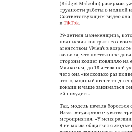
(Bridget Malcolm) раскрыла у
трудности работы в модной 
Соответствующим видео она
в
TikTok
.
29-летняя манекенщица, кот
подписала контракт со свои
агентством Vivien's в возрасте 
заявила, что постоянное давл
стороны коллег повлияло на 
Малкольм, до 18 лет за ней 
чего она «несколько раз под
этого, модный агент тогда е
кокаин и чаще заниматься сек
ей похудеть.
Так, модель начала бороться
Из-за регулярного чувства т
мероприятия. «У меня развили
Я не могла общаться с людьми
возникла зависимость от зап