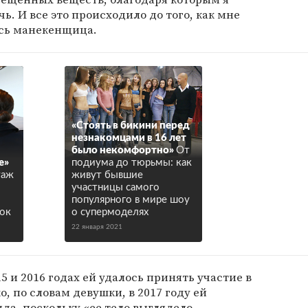
. И все это происходило до того, как мне
ась манекенщица.
«Стоять в бикини перед
незнакомцами в 16 лет
было некомфортно»
От
е»
подиума до тюрьмы: как
таж
живут бывшие
участницы самого
популярного в мире шоу
ок
о супермоделях
22 января 2021
5 и 2016 годах ей удалось принять участие в
ако, по словам девушки, в 2017 году ей
нда, поскольку «ее тело выглядело