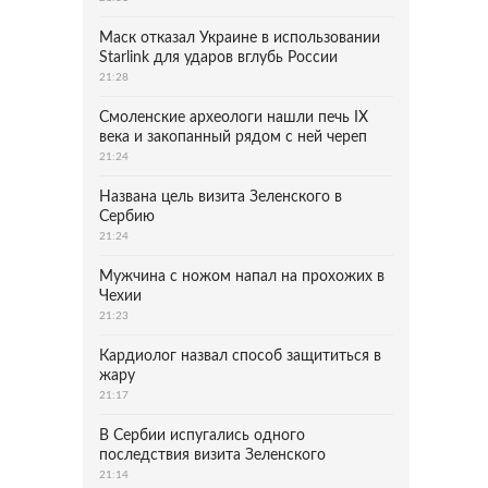
Маск отказал Украине в использовании
Starlink для ударов вглубь России
21:28
Смоленские археологи нашли печь IX
века и закопанный рядом с ней череп
21:24
Названа цель визита Зеленского в
Сербию
21:24
Мужчина с ножом напал на прохожих в
Чехии
21:23
Кардиолог назвал способ защититься в
жару
21:17
В Сербии испугались одного
последствия визита Зеленского
21:14