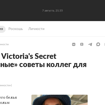
7 августа, 21:35
ия
Роскошь
Личности
нности
ictoria's Secret
ные» советы коллег для
енности»)
го белья
кольм