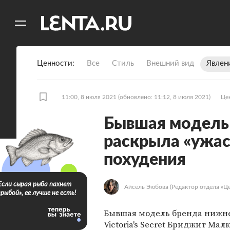
11
A
Ценности
Все
Стиль
Внешний вид
Явлен
11:00, 8 июля 2021
(обновлено: 11:12, 8 июля 2021)
Це
Бывшая модель V
раскрыла «ужас
похудения
Если сырая рыба пахнет
Айсель Эюбова
(Редактор отдела «Ц
«рыбой», ее лучше не есть!
Бывшая модель бренда нижне
Victoria's Secret Бриджит Мал