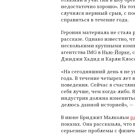
недостаточно хорошо». На тот
случился нервный срыв, с по
справиться в течение года.
Героиня материала не стала 
рассказе. Однако известно, ч
несколькими крупными компа
агентства IMG в
Нью-Йорке
,
Джиджи Хадид и Карли Клос
«На сегодняшний день я не у
года. В течение четырех лет
поведения. Сейчас я счастли
себя лучше, чем когда-либо. 
индустрия должна изменитьс
делюсь данной историей», —
В июне Бриджит Малкольм
р
показах. Она рассказала, что
серьезные проблемы с физиче