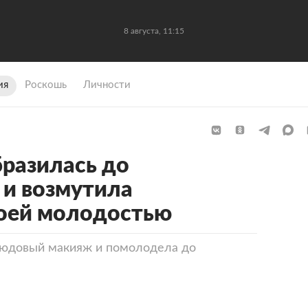
8 августа, 11:15
ия
Роскошь
Личности
разилась до
 и возмутила
воей молодостью
юдовый макияж и помолодела до