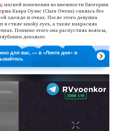
и
магией изменения во внешности блогерши
рша Кьяра Оуэнс (Ciara Owens) снялась без
ей одежде и очках. После этого девушка
 в стиле smoky eyes, а также накрасила
нках. Помимо этого она распустила волосы,
глубоким декольте.
ажно для вас, — в «Ленте дня» в
сывайтесь