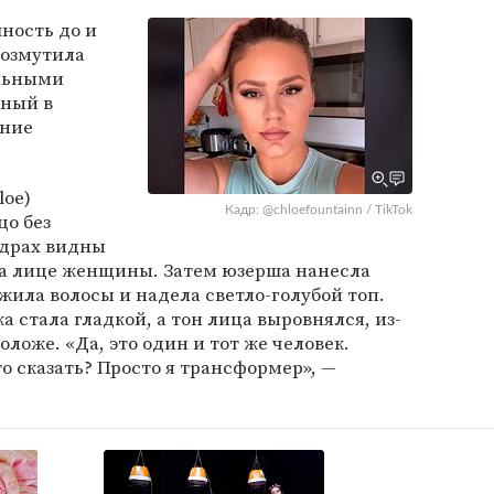
ность до и
возмутила
альными
нный в
ание
loe)
Кадр: @chloefountainn / TikTok
цо без
адрах видны
 лице женщины. Затем юзерша нанесла
жила волосы и надела светло-голубой топ.
а стала гладкой, а тон лица выровнялся, из-
оложе. «Да, это один и тот же человек.
о сказать? Просто я трансформер», —