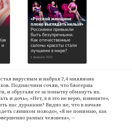
«Русской женщине
плохо выглядеть нельзя»
Россиянки привыкли
быть безупречными.
Как
Как отечественные
 и
салоны красоты стали
лучшими в мире?
1 февраля 2021
 стал вирусным и набрал 2,4 миллиона
йков. Подписчики сочли, что блогерша
, и обругали ее за попытку обмануть их.
ать и дочь», «Нет, я в это не верю, извините»,
ть нас дураками? Видно же, что в начале
лядеть слишком молодо», «Я не понимаю, как
совершенно разных человека», —