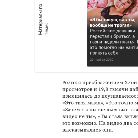
М
а
т
р
и
а
л
ы
п
о
т
е
м
е
«Я бы такую, как ты,
е
:
вообще не трогал»
Российские девушки
перестали бриться, а
парни надели платья. 
это помогло им найти
принять себя
25 ноября 2020
Ролик с преображением Хлои
просмотров и 19,8 тысячи ла
изменилась до неузнаваемости
«Это твоя мама», «Это точно м
«Зачем ты пытаешься выстави
видео не ты», «Ты стала выг
это возможно. На видео два 
высказывались они.