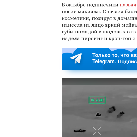
В октябре подписчики
назвал
после макияжа. Сначала блоге
косметики, позируя в домашн
нанесла на лицо яркий мейкап
губы помадой в нюдовых отте
надела пирсинг и кроп-топ с 
Только то, что в
Telegram. Подпи