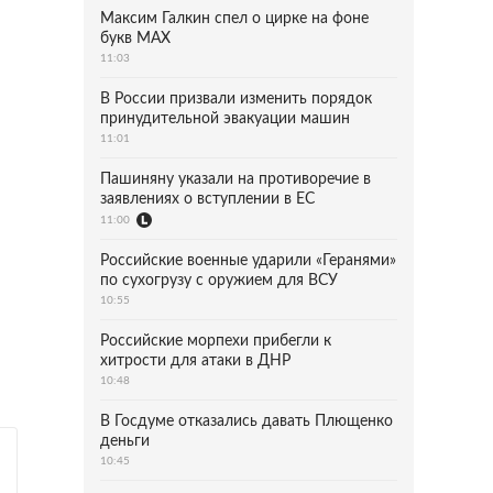
Максим Галкин спел о цирке на фоне
букв MAX
11:03
В России призвали изменить порядок
принудительной эвакуации машин
11:01
Пашиняну указали на противоречие в
заявлениях о вступлении в ЕС
11:00
Российские военные ударили «Геранями»
по сухогрузу с оружием для ВСУ
10:55
Российские морпехи прибегли к
хитрости для атаки в ДНР
10:48
В Госдуме отказались давать Плющенко
деньги
10:45