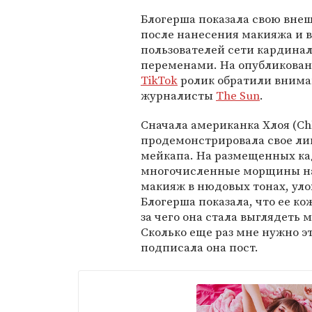
Блогерша показала свою внеш
после нанесения макияжа и 
пользователей сети кардин
переменами. На опубликова
TikTok
ролик обратили вним
журналисты
The Sun
.
Сначала американка Хлоя (Ch
продемонстрировала свое ли
мейкапа. На размещенных к
многочисленные морщины на
макияж в нюдовых тонах, уло
Блогерша показала, что ее кож
за чего она стала выглядеть м
Сколько еще раз мне нужно эт
подписала она пост.