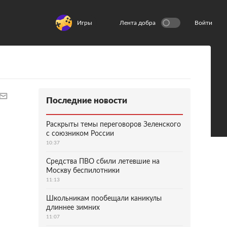
Игры
Лента добра
Войти
Последние новости
Раскрыты темы переговоров Зеленского
с союзником России
10:37
Средства ПВО сбили летевшие на
Москву беспилотники
11:13
Школьникам пообещали каникулы
длиннее зимних
11:07