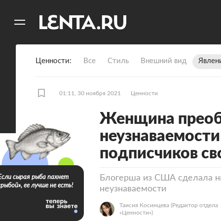
11
A
Ценности
Все
Стиль
Внешний вид
Явлен
01:11, 30 ноября 2021
Ценности
Женщина преоб
неузнаваемости
подписчиков с
Блогерша из США сделала н
Если сырая рыба пахнет
«рыбой», ее лучше не есть!
неузнаваемости
Таисия Косинцева
(Редактор отдела
«Ценности»)