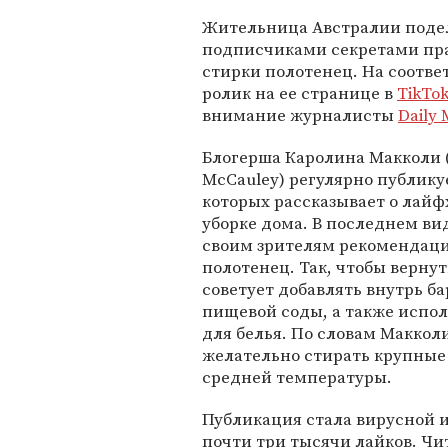
Жительница Австралии поде
подписчиками секретами пр
стирки полотенец. На соотв
ролик на ее странице в
TikTo
внимание журналисты
Daily 
Блогерша Каролина Макколи (
McCauley) регулярно публику
которых рассказывает о лайф
уборке дома. В последнем ви
своим зрителям рекомендаци
полотенец. Так, чтобы верну
советует добавлять внутрь 
пищевой соды, а также испол
для белья. По словам Маккол
желательно стирать крупные 
средней температуры.
Публикация стала вирусной и
почти три тысячи лайков. Ч