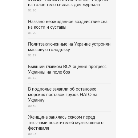
на голое тело снялась для журнала
01:20
Названо неожиданное воздействие сна
на кости и суставы
01:20
Политзаключенные на Украине устроили
массовую голодовку
01:17
Бывший главком ВСУ оценил прогресс
Украины на поле боя
01:12
В подполье заявили об остановке
морских поставок грузов НАТО на
Украину
00:58
Женщина занялась сексом перед
тысячами посетителей музыкального
фестиваля
00:35