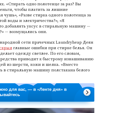
. «Стирать одно полотенце за раз? Вы
деньги, чтобы платить за лишние
ая чушь», «Разве стирка одного полотенца за
той воды и электричества?», «Я
то добавлять уксус в стиральную машину —
?» — возмущались они.
ународной сети прачечных Laundryheap Деян
скрыл
главные ошибки при стирке белья. Он
 делает одежду светлее. По его словам,
средства приводит к быстрому изнашиванию
щей из шерсти, кожи и шелка. «Вместо
ть в стиральную машину полстакана белого
ажно для вас, — в «Ленте дня» в
сывайтесь