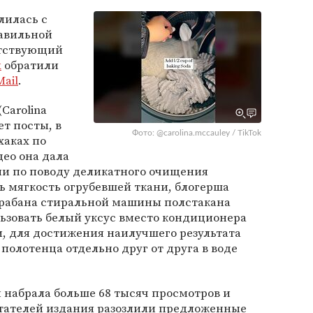
лилась с
авильной
етствующий
k
обратили
Mail
.
Carolina
ет посты, в
Фото: @carolina.mccauley / TikTok
хаках по
део она дала
и по поводу деликатного очищения
ть мягкость огрубевшей ткани, блогерша
барабана стиральной машины полстакана
ьзовать белый уксус вместо кондиционера
и, для достижения наилучшего результата
полотенца отдельно друг от друга в воде
 набрала больше 68 тысяч просмотров и
итателей издания разозлили предложенные