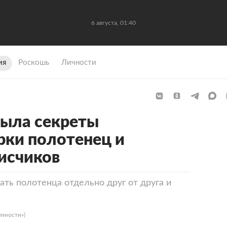
6 августа, 01:40
ия
Роскошь
Личности
рыла секреты
рки полотенец и
исчиков
ать полотенца отдельно друг от друга и
енности»)