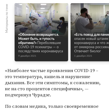
Материалы по теме
«Обоняние возвращается.
«Есть повод для пани
Может быть, и тупость
опасен новый штамм
обратима?»
Переболевшие
коронавируса и что 
COVID-19 психиатры — о
от омикрона россиян
последствиях коронавируса
Отвечает биолог
9 декабря 2021
1 декабря 2021
«Наиболее частые проявления COVID-19 –
это температура, кашель и нарушение
дыхания. Все эти симптомы, к сожалению,
не на сто процентов специфичны», —
подчеркнул Чурадзе.
По словам медика, только своевременное