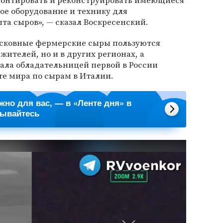
монтировать и реконструировать имеющиеся
ое оборудование и технику для
та сыров», — сказал Воскресенский.
осковные фермерские сыры пользуются
жителей, но и в других регионах, а
ала обладательницей первой в России
те мира по сырам в Италии.
ажно для вас, — в «Ленте дня» в
сывайтесь