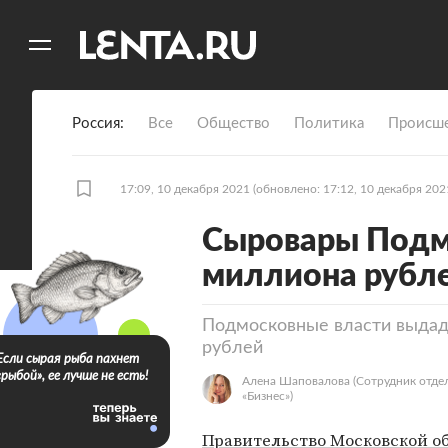
11
A
Россия
Все
Общество
Политика
Происше
17:09, 10 декабря 2021
(обновлено: 17:12, 10 декабря 202
Сыровары Подм
миллиона рубл
Подмосковные власти выдад
рублей
Если сырая рыба пахнет
«рыбой», ее лучше не есть!
Алена Шаповалова
(Сотрудник отде
«‎Бизнес»)
Правительство Московской о