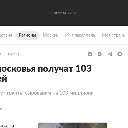
6 августа, 22:09
ствия
Регионы
Москва
69-я параллель
Моя страна
1)
Россия
осковья получат 103
ей
ут гранты сыроварам на 103 миллиона
ла
бласти