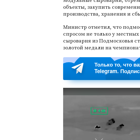
модульные сыроварни, отре
объекты, закупить современн
производства, хранения и сбы
Министр отметил, что подм
спросом не только у местных 
сыроварня из Подмосковья ст
золотой медали на чемпиона
Только то, что в
Telegram. Подпи