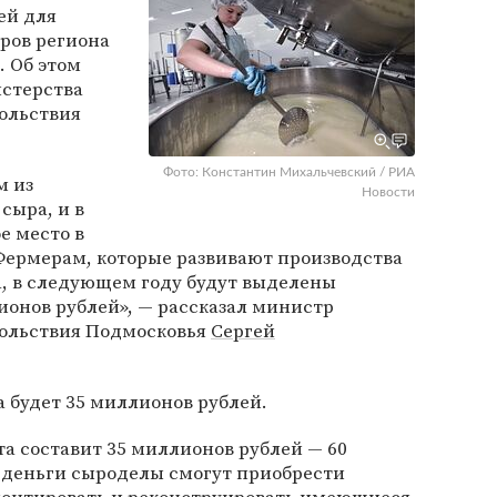
ей для
ров региона
. Об этом
стерства
вольствия
Фото: Константин Михальчевский / РИА
м из
Новости
сыра, и в
е место в
Фермерам, которые развивают производства
а, в следующем году будут выделены
ионов рублей», — рассказал министр
вольствия Подмосковья
Сергей
 будет 35 миллионов рублей.
а составит 35 миллионов рублей — 60
и деньги сыроделы смогут приобрести