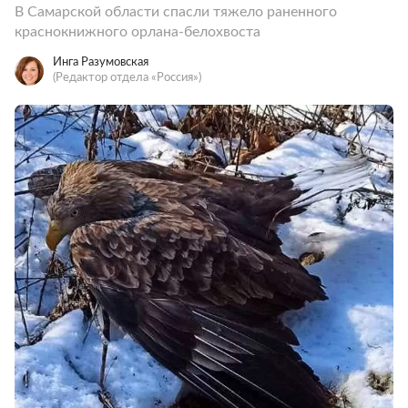
В Самарской области спасли тяжело раненного
краснокнижного орлана-белохвоста
Инга Разумовская
(Редактор отдела «Россия»)