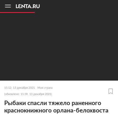
11
A
15:12, 13 декабря 2021
Моя страна
(обновлено: 15:39, 13 декабря 2021)
Рыбаки спасли тяжело раненного
краснокнижного орлана-белохвоста