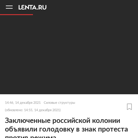
11
A
14:46, 14 декабря 2021
Силовые структуры
(обновлено: 14:55, 14 декабря 2021)
Заключенные российской колонии
объявили голодовку в знак протеста
против режима