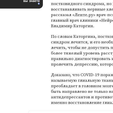
постковидного синдрома, но 
восстанавливать нервные кле
рассказал
«Ленте.ру»
врач-пс
главный врач клиники «Нейр
Владимир Каторгин.
По словам Каторгина, постк
синдром лечится, и его необ
лечить, чтобы не допустить 
более тяжелый уровень расстр
правильно диагностировать 
пролечить депрессию, которо
Доказано, что COVID-19 пора
называемую глиальную ткань,
преобладает в головном мозг
быть направлено не только 
антидепрессантов и противот
именно восстановление глиа