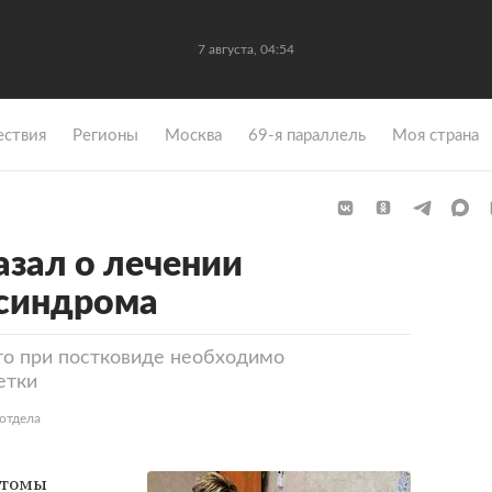
7 августа, 04:54
ствия
Регионы
Москва
69-я параллель
Моя страна
азал о лечении
 синдрома
что при постковиде необходимо
етки
отдела
птомы