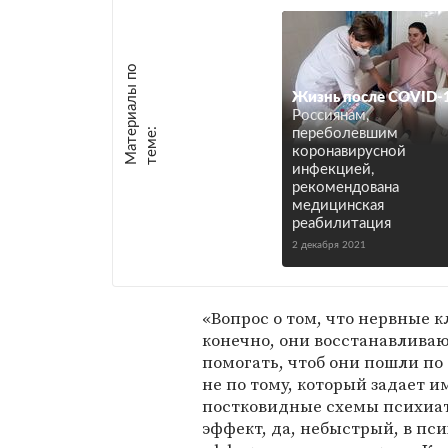
М
а
т
р
и
а
л
ы
п
о
т
е
м
е
Жизнь после COVID-
Россиянам,
е
:
переболевшим
коронавирусной
инфекцией,
рекомендована
медицинская
реабилитация
2 декабря 2021
«Вопрос о том, что нервные 
конечно, они восстанавливаю
помогать, чтоб они пошли по
не по тому, который задает 
постковидные схемы психиат
эффект, да, небыстрый, в пс