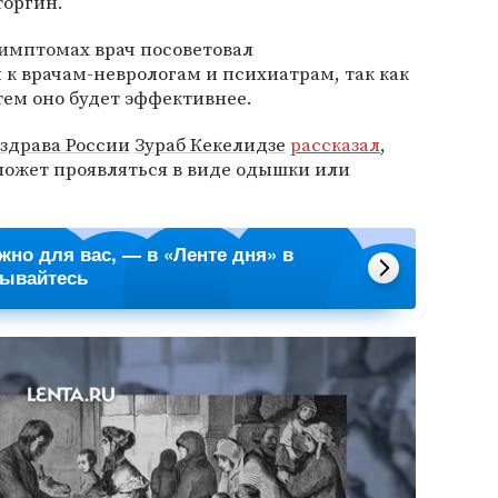
торгин.
имптомах врач посоветовал
к врачам-неврологам и психиатрам, так как
тем оно будет эффективнее.
здрава России
Зураб Кекелидзе
рассказал
,
ожет проявляться в виде одышки или
ажно для вас, — в «Ленте дня» в
сывайтесь