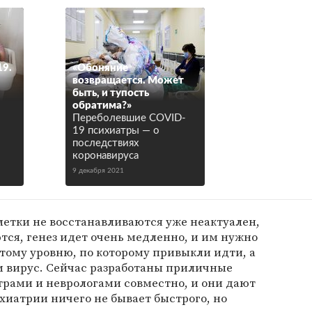
19.
«Обоняние
возвращается. Может
быть, и тупость
обратима?»
Переболевшие COVID-
19 психиатры — о
последствиях
коронавируса
9 декабря 2021
клетки не восстанавливаются уже неактуален,
тся, генез идет очень медленно, и им нужно
 тому уровню, по которому привыкли идти, а
им вирус. Сейчас разработаны приличные
рами и неврологами совместно, и они дают
ихиатрии ничего не бывает быстрого, но