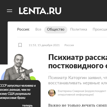
11
A
Россия
Все
Общество
Политика
Происше
11:53, 15 декабря 2021
Россия
Психиатр расск
постковидного
Психиатр Каторгин заявил, 
восстанавливать нервные кл
СССР запустил человека в
космос раньше, чем по
Екатерина Смирная
(корреспондент 
всему США разрешили
оперативной информации)
межрасовые браки
Важно не только лечить сим