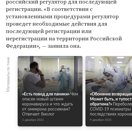
российский регулятор для последующей
регистрации. «В соответствии с
установленными процедурами регулятор
проведет необходимые действия для
последующей регистрации или
нерегистрации на территории Российской
Федерации», — заявила она.
Материалы по теме
«Есть повод для паники»
Чем
«Обоняние возвращае
опасен новый штамм
Может быть, и тупост
коронавируса и что ждать
обратима?»
Переболе
от омикрона россиянам?
COVID-19 психиатры
Отвечает биолог
последствиях корона
1 декабря 2021
9 декабря 2021