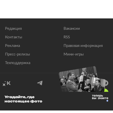
Редакция
Вакансии
Контакты
RSS
Реклама
Правовая информация
Пресс-релизы
Мини-игры
Техподдержка
18
+
Угадайте, где
настоящее фото
© 1999–2026 Все права защищены.
ООО «Лента.Ру»