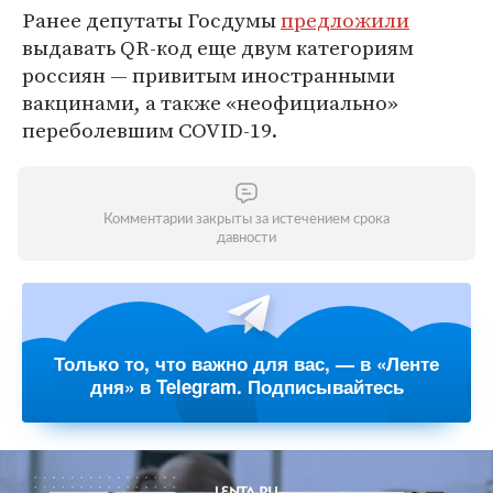
Ранее депутаты Госдумы
предложили
выдавать QR-код еще двум категориям
россиян — привитым иностранными
вакцинами, а также «неофициально»
переболевшим COVID-19.
Комментарии закрыты за истечением срока
давности
Только то, что важно для вас, — в «Ленте
дня» в Telegram. Подписывайтесь