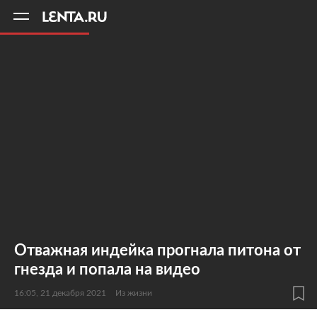
11
A
Отважная индейка прогнала питона от
гнезда и попала на видео
16:05, 21 декабря 2021
Из жизни