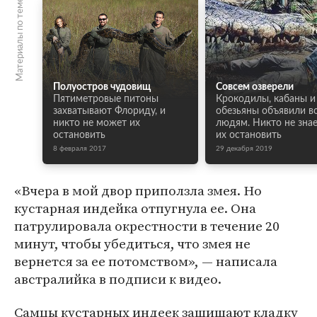
Материалы по теме
Полуостров чудовищ
Совсем озверели
Пятиметровые питоны
Крокодилы, кабаны и
захватывают Флориду, и
обезьяны объявили в
никто не может их
людям. Никто не знае
остановить
их остановить
8 февраля 2017
29 декабря 2019
«Вчера в мой двор приползла змея. Но
кустарная индейка отпугнула ее. Она
патрулировала окрестности в течение 20
минут, чтобы убедиться, что змея не
вернется за ее потомством», — написала
австралийка в подписи к видео.
Самцы кустарных индеек защищают кладку