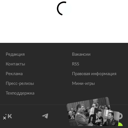
Редакция
Вакансии
Контакты
RSS
Реклама
Правовая информация
Пресс-релизы
Мини-игры
Техподдержка