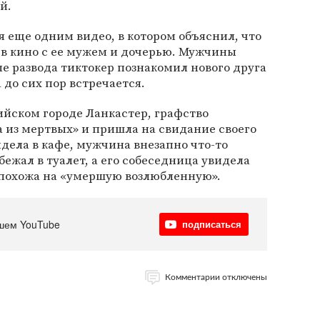
й.
я еще одним видео, в котором объяснил, что
в кино с ее мужем и дочерью. Мужчины
е развода тиктокер познакомил нового друга
 до сих пор встречается.
лийском городе Ланкастер, графство
 из мертвых» и пришла на свидание своего
идела в кафе, мужчина внезапно что-то
убежал в туалет, а его собеседница увидела
 похожа на «умершую возлюбленную».
шем YouTube
подписаться
Комментарии отключены