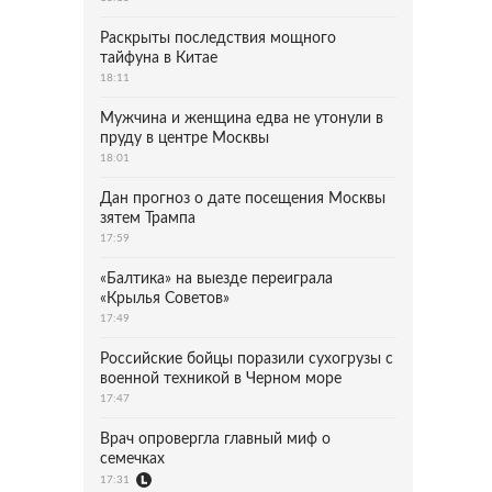
Раскрыты последствия мощного
тайфуна в Китае
18:11
Мужчина и женщина едва не утонули в
пруду в центре Москвы
18:01
Дан прогноз о дате посещения Москвы
зятем Трампа
17:59
«Балтика» на выезде переиграла
«Крылья Советов»
17:49
Российские бойцы поразили сухогрузы с
военной техникой в Черном море
17:47
Врач опровергла главный миф о
семечках
17:31