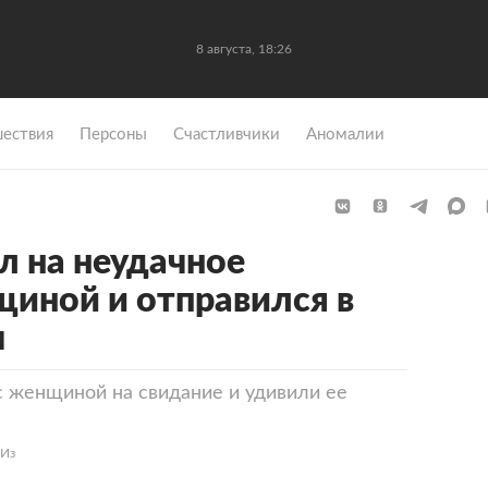
8 августа, 18:26
ествия
Персоны
Счастливчики
Аномалии
 на неудачное
щиной и отправился в
м
 женщиной на свидание и удивили ее
«Из