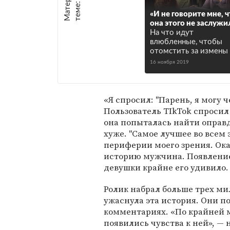
е
:
«И не говорите мне, 
она этого не заслужи
На что идут
влюбленные, чтобы
отомстить за измены
16 ноября 2019
«Я спросил: "Парень, я могу ч
Пользователь TIkTok спросил
она попыталась найти оправд
хуже. "Самое лучшее во всем 
периферии моего зрения. Ока
историю мужчина. Появлени
девушки крайне его удивило.
Ролик набрал больше трех ми
ужаснула эта история. Они 
комментариях. «По крайней ме
появились чувства к ней», — 