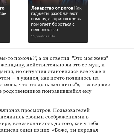
что
Лекарство от рогов
Как
ла»
гаджеты разоблачают
измену, а куриная кровь
помогает бороться с
неверностью
15 декабря 2016
ем-то помочь?", а он ответил: "Это моя жена".
 женщину, действительно ли это ее муж, и
ания, но ситуация становилась все хуже и
этом — я увидел, как нечто появилось на
залось, что это дочь женщины"», — завершил
е родственников понравившейся ему
ллионов просмотров. Пользователей
поделились своими соображениями в
ре, все закончилось до того, как у тебя
написал один из них. «Боже, ты передал