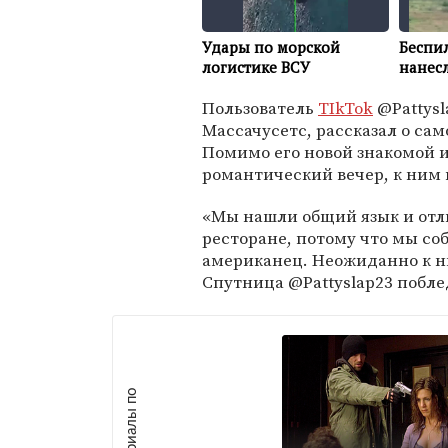
Пользователь
TIkTok
@Pattysl
Массачусетс, рассказал о са
Помимо его новой знакомой из
романтический вечер, к ним 
«Мы нашли общий язык и отли
ресторане, потому что мы соб
американец. Неожиданно к н
Спутница @Pattyslap23 побле
М
а
т
р
и
а
л
ы
п
о
т
е
м
е