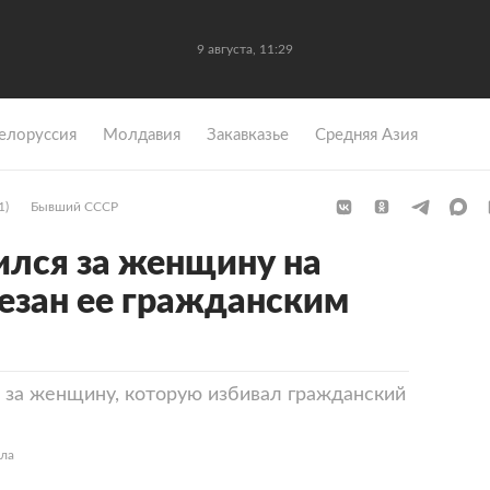
9 августа, 11:29
елоруссия
Молдавия
Закавказье
Средняя Азия
1)
Бывший СССР
лся за женщину на
резан ее гражданским
 за женщину, которую избивал гражданский
ела