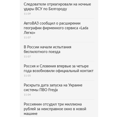
Следователи отреагировали на ночные
удары ВСУ по Белгороду
11:09
АвтоВАЗ сообщил о расширении
географии фирменного сервиса «Lada
Легко»
11:07
В России начали испытания
беспилотного поезда
11:07
Россия и Словения впервые за четыре
года возобновили официальный контакт
11:05
Раскрыта дата запуска на Украине
системы ПВО Freyja
11:04
Россиянин отсудил три миллиона
рублей за неисправное окно в новой
машине