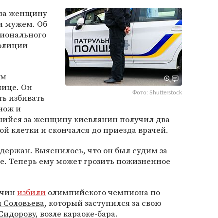
 за женщину
м мужем. Об
ионального
олиции
ем
лице. Он
Фото: Shutterstock
ь избивать
нож и
вшийся за женщину киевлянин получил два
 клетки и скончался до приезда врачей.
держан. Выяснилось, что он был судим за
. Теперь ему может грозить пожизненное
жчин
избили
олимпийского чемпиона по
 Соловьева
, который заступился за свою
Сидорову
, возле караоке-бара.