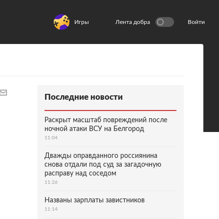
Игры
Лента добра
Войти
Последние новости
Раскрыт масштаб повреждений после
ночной атаки ВСУ на Белгород
11:04
Дважды оправданного россиянина
снова отдали под суд за загадочную
расправу над соседом
11:26
Названы зарплаты завистников
11:14