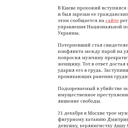
В
Киеве
прохожий вступился
и был зарезан ее граждански
этом сообщается на
сайте
рег
управления Национальной п
Украины.
Потерпевший стал свидетел
конфликта между парой на у
попросил мужчину прекратит
женщину. Тот в ответ достал 
ударил его в грудь. Заступи
проникающих ранения грудной
Подозреваемый в убийстве за
имущественное преступление
лишение свободы.
21 декабря в
Москве
трое му
фигурному катанию
Дмитрия
девушку, керлингистку
Анну 