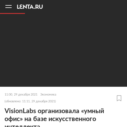
11
A
11:00, 29 декабря 2021
Экономика
(обновлено: 11:11, 29 декабря 2021)
VisionLabs организовала «умный
офис» на базе искусственного
интеллекта