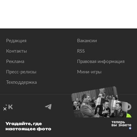
Редакция
Вакансии
Контакты
RSS
Реклама
Правовая информация
Пресс-релизы
Мини-игры
Техподдержка
18
+
Угадайте, где
настоящее фото
© 1999–2026 Все права защищены.
ООО «Лента.Ру»