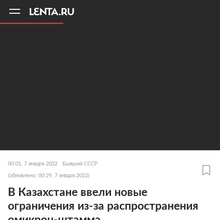
11
A
00:01, 7 января 2022
Бывший СССР
(обновлено: 00:29, 7 января 2022)
В Казахстане ввели новые
ограничения из-за распространения
омикрон-штамма