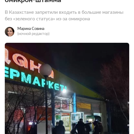
В Казахстане запретили входить в большие магазины
без «зеленого статуса» из-за омикрона
Марина Совина
(ночной редактор)