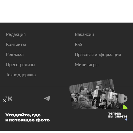
Редакция
Вакансии
Контакты
RSS
Реклама
Правовая информация
Пресс-релизы
Мини-игры
Техподдержка
18
+
Угадайте, где
настоящее фото
© 1999–2026 Все права защищены.
ООО «Лента.Ру»