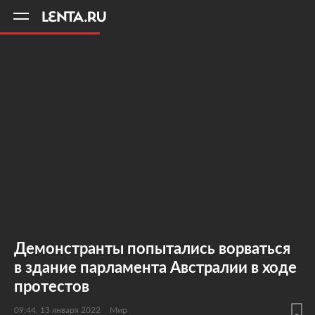
11
A
Демонстранты попытались ворваться
в здание парламента Австралии в ходе
протестов
09:44, 13 января 2022
Мир