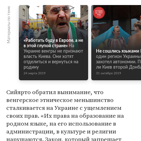
Материалы по теме
«Работать буду в Европе, а не
в этой глупой стране»
На
Украине венгры не признают
Не сошлись языками
власть Киева. Они хотят
один регион Украины
отделиться и вернуться на
захотел автономии. 
родину
ли Киев второй Донб
24 марта 2019
31 октября 2019
Сийярто обратил вынимание, что
венгерское этническое меньшинство
сталкивается на Украине с ущемлением
своих прав. «Их права на образование на
родном языке, на его использование в
администрации, в культуре и религии
нарушаются. Закон, который запрещает