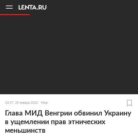
11
A
10:57, 20 января 2022
Мир
Глава МИД Венгрии обвинил Украину
в ущемлении прав этнических
меньшинств