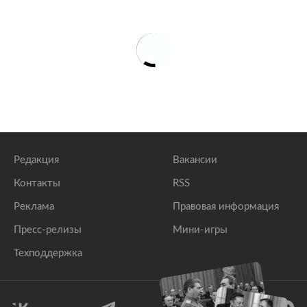
Редакция
Вакансии
Контакты
RSS
Реклама
Правовая информация
Пресс-релизы
Мини-игры
Техподдержка