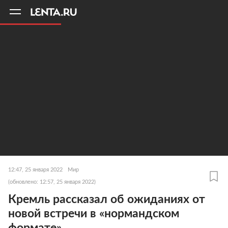
11
A
12:47, 25 января 2022
Мир
(обновлено: 12:57, 25 января 2022)
Кремль рассказал об ожиданиях от
новой встречи в «нормандском
формате»