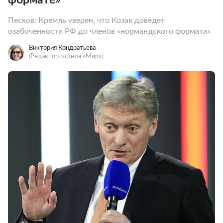
Песков: Кремль уверен, что Козак доведет
озабоченности РФ до членов «нормандского формата»
Виктория Кондратьева
(Редактор отдела «Мир»)