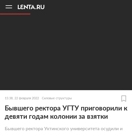
11
A
15:38, 22 февраля 2022
Силовые структуры
Бывшего ректора УГТУ приговорили к
девяти годам колонии за взятки
Бывшего ректора Ухтинского университета осудили и