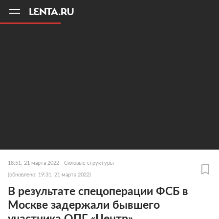
11
A
18:51, 21 марта 2022
Силовые структуры
(обновлено: 19:31, 21 марта 2022)
В результате спецоперации ФСБ в
Москве задержали бывшего
участника ОПГ «Центр»