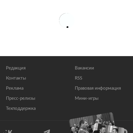
Редакция
Вакансии
Контакты
RSS
Реклама
Правовая информация
Пресс-релизы
Мини-игры
Техподдержка