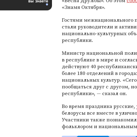
«Весна Дружбы». Об этом
соо
«Знамя Октября».
Гостями межнационального 
стали руководители и актив
национально-культурных об
республики.
Министр национальной пол
в республике в мире и согла
действуют 40 республиканск
более 180 отделений в города
национальных культур. «Сего
пообщаться друг с другом, но
республики», — сказал он.
Во время праздника русские,
белорусы все вместе в уличн
Участники также познакоми
фольклором и национальными