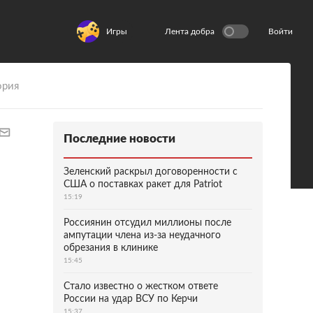
Игры
Лента добра
Войти
ория
Последние новости
Зеленский раскрыл договоренности с
США о поставках ракет для Patriot
15:19
Россиянин отсудил миллионы после
ампутации члена из-за неудачного
обрезания в клинике
15:45
Стало известно о жестком ответе
России на удар ВСУ по Керчи
15:37