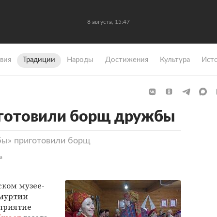
8 августа, 15:47
вия
Традиции
Народы
Достижения
Культура
Ист
иготовили борщ дружбы
бы» приготовили борщ
а
ском музее-
муртии
приятие