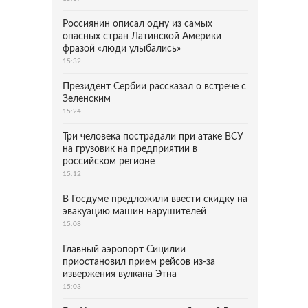
Россиянин описал одну из самых
опасных стран Латинской Америки
фразой «люди улыбались»
15:32
Президент Сербии рассказал о встрече с
Зеленским
15:24
Три человека пострадали при атаке ВСУ
на грузовик на предприятии в
российском регионе
15:12
В Госдуме предложили ввести скидку на
эвакуацию машин нарушителей
15:08
Главный аэропорт Сицилии
приостановил прием рейсов из-за
извержения вулкана Этна
15:03