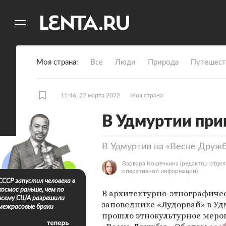
11
A
Моя страна
Все
Люди
Природа
Путешест
11:46, 22 марта 2022
Моя страна
В Удмуртии пр
В Удмуртии на «Весне Друж
Варвара Кошечкина
(редактор отдел
оперативной информации)
СССР запустил человека в
космос раньше, чем по
В архитектурно-этнографиче
всему США разрешили
заповеднике «Лудорвай» в
Уд
межрасовые браки
прошло этнокультурное меро