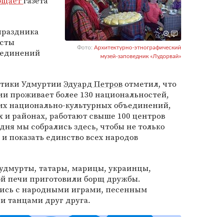
бщает
газета
праздника
исты
Фото:
Архитектурно-этнографический
ъединений
музей-заповедник «Лудорвай»
итики Удмуртии
Эдуард Петров
отметил, что
сии проживает более 130 национальностей,
их национально-культурных объединений,
х и районах, работают свыше 100 центров
дня мы собрались здесь, чтобы не только
 и показать единство всех народов
 удмурты, татары, марицы, украинцы,
ой печи приготовили борщ дружбы.
лись с народными играми, песенным
 танцами друг друга.