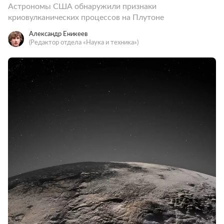
Астрономы США обнаружили признаки
криовулканических процессов на Плутоне
Александр Еникеев
(Редактор отдела «Наука и техника»)